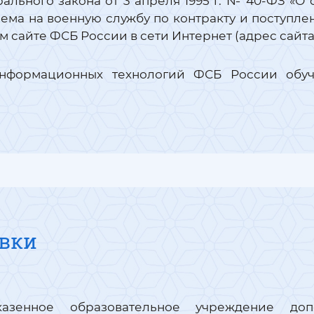
ального закона от 3 апреля 1995 г. № 40-ФЗ «О
ема на военную службу по контракту и поступле
 сайте ФСБ России в сети Интернет (адрес сайт
нформационных технологий ФСБ России обуч
овки
казенное образовательное учреждение допо