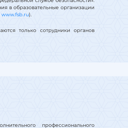
 федеральной службе безопасности».
ния в образовательные организации
а
www.fsb.ru
).
аются только сотрудники органов
лнительного профессионального